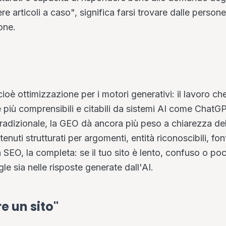
re articoli a caso", significa farsi trovare dalle person
one.
oè ottimizzazione per i motori generativi: il lavoro che
ere più comprensibili e citabili da sistemi AI come ChatG
tradizionale, la GEO dà ancora più peso a chiarezza del
nuti strutturati per argomenti, entità riconoscibili, fon
la SEO, la completa: se il tuo sito è lento, confuso o po
gle sia nelle risposte generate dall'AI.
e un sito"