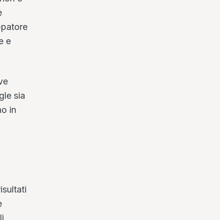
e
ppatore
e e
ve
gle sia
no in
sultati
e
li