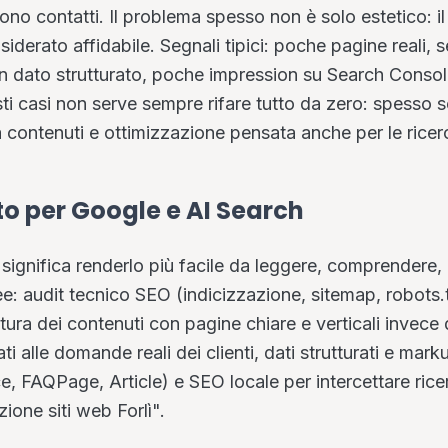
o contatti. Il problema spesso non è solo estetico: il 
iderato affidabile. Segnali tipici: poche pagine reali, s
n dato strutturato, poche impression su Search Console
sti casi non serve sempre rifare tutto da zero: spesso 
ra contenuti e ottimizzazione pensata anche per le ricer
to per Google e AI Search
 significa renderlo più facile da leggere, comprendere,
aree: audit tecnico SEO (indicizzazione, sitemap, robots.t
tura dei contenuti con pagine chiare e verticali invece 
i alle domande reali dei clienti, dati strutturati e mark
, FAQPage, Article) e SEO locale per intercettare rice
one siti web Forlì".