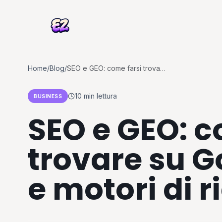
Home
/
Blog
/
SEO e GEO: come farsi trovare su Google, ChatGPT e motori di ricerca AI
10 min
lettura
BUSINESS
SEO e GEO: c
trovare su 
e motori di r