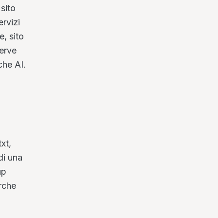
sito
ervizi
, sito
serve
che AI.
xt,
di una
up
rche