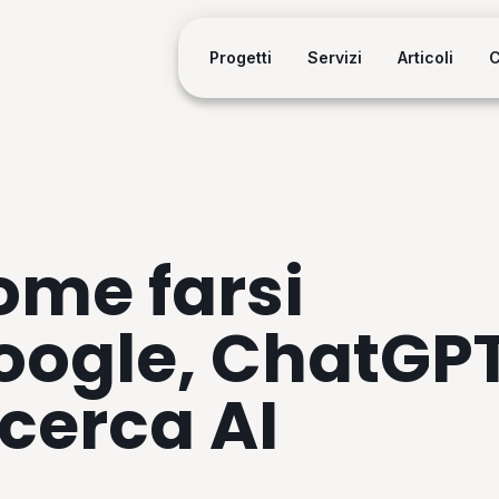
Progetti
Servizi
Articoli
C
ome farsi
Google, ChatGP
icerca AI