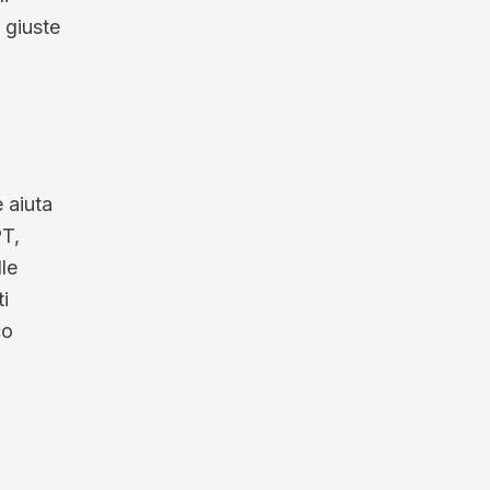
e giuste
 aiuta
PT,
le
ti
co