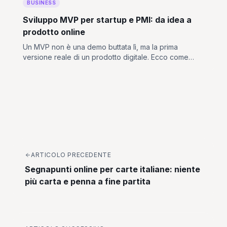
BUSINESS
Sviluppo MVP per startup e PMI: da idea a
prodotto online
Un MVP non è una demo buttata lì, ma la prima
versione reale di un prodotto digitale. Ecco come
trasformare un'idea in una web app, app mobile o
piattaforma pronta da testare con utenti e clienti.
ARTICOLO PRECEDENTE
Segnapunti online per carte italiane: niente
più carta e penna a fine partita