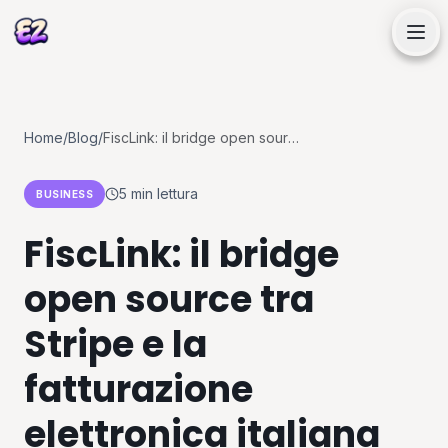
Progetti
Home
/
Blog
/
FiscLink: il bridge open source tra Stripe e la fatturazione elettronica italiana
Servizi
5 min
lettura
BUSINESS
FiscLink: il bridge
Articoli
open source tra
Chi sono
Stripe e la
fatturazione
Contattami
elettronica italiana