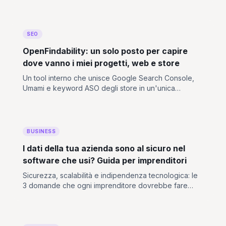
presenti altrove, stai pagando un costo nascosto
misurabile. Ecco come eliminarlo.
SEO
OpenFindability: un solo posto per capire
dove vanno i miei progetti, web e store
Un tool interno che unisce Google Search Console,
Umami e keyword ASO degli store in un'unica
dashboard locale, per smettere di saltare tra
dashboard diverse.
BUSINESS
I dati della tua azienda sono al sicuro nel
software che usi? Guida per imprenditori
Sicurezza, scalabilità e indipendenza tecnologica: le
3 domande che ogni imprenditore dovrebbe fare
prima di affidarsi a un software. Senza tecnicismi.